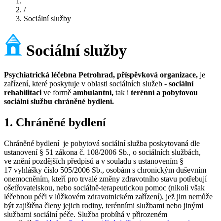
/
Sociální služby
Sociální služby
Psychiatrická léčebna Petrohrad, příspěvková organizace,
je
zařízení, které poskytuje v oblasti sociálních služeb -
sociální
rehabilitaci
ve formě
ambulantní,
tak i
terénní a pobytovou
sociální službu
chráněné bydlení
.
1. Chráněné bydlení
Chráněné bydlení je pobytová sociální služba poskytovaná dle
ustanovení § 51 zákona č. 108/2006 Sb., o sociálních službách,
ve znění pozdějších předpisů a v souladu s ustanovením §
17 vyhlášky číslo 505/2006 Sb., osobám s chronickým duševním
onemocněním, kteří pro trvalé změny zdravotního stavu potřebují
ošetřovatelskou, nebo sociálně-terapeutickou pomoc (nikoli však
léčebnou péči v lůžkovém zdravotnickém zařízení), jež jim nemůže
být zajištěna členy jejich rodiny, terénními službami nebo jinými
službami sociální péče. Služba probíhá v přirozeném