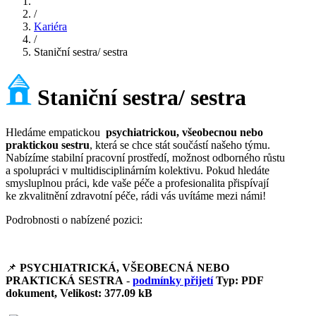
/
Kariéra
/
Staniční sestra/ sestra
Staniční sestra/ sestra
Hledáme empatickou
psychiatrickou, všeobecnou nebo
praktickou
sestru
, která se chce stát součástí našeho týmu.
Nabízíme stabilní pracovní prostředí, možnost odborného růstu
a spolupráci v multidisciplinárním kolektivu. Pokud hledáte
smysluplnou práci, kde vaše péče a profesionalita přispívají
ke zkvalitnění zdravotní péče, rádi vás uvítáme mezi námi!
Podrobnosti o nabízené pozici:
📌
PSYCHIATRICKÁ, VŠEOBECNÁ NEBO
PRAKTICKÁ
SESTRA
-
podmínky přijetí
Typ: PDF
dokument, Velikost: 377.09 kB