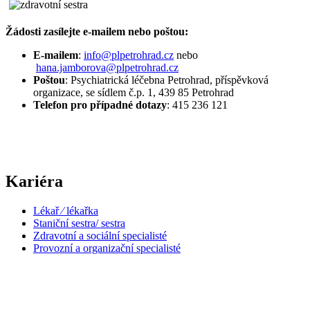
Žádosti zasílejte e-mailem nebo poštou:
E-mailem
:
info@plpetrohrad.cz
nebo
hana.jamborova@plpetrohrad.cz
Poštou
: Psychiatrická léčebna Petrohrad, příspěvková
organizace, se sídlem č.p. 1, 439 85 Petrohrad
Telefon pro případné dotazy
: 415 236 121
Kariéra
Lékař ⁄ lékařka
Staniční sestra/ sestra
Zdravotní a sociální specialisté
Provozní a organizační specialisté