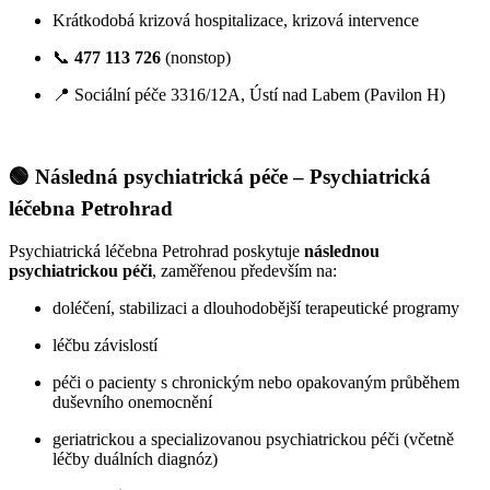
Krátkodobá krizová hospitalizace, krizová intervence
📞
477 113 726
(nonstop)
📍 Sociální péče 3316/12A, Ústí nad Labem (Pavilon H)
🟢 Následná psychiatrická péče – Psychiatrická
léčebna Petrohrad
Psychiatrická léčebna Petrohrad poskytuje
následnou
psychiatrickou péči
, zaměřenou především na:
doléčení, stabilizaci a dlouhodobější terapeutické programy
léčbu závislostí
péči o pacienty s chronickým nebo opakovaným průběhem
duševního onemocnění
geriatrickou a specializovanou psychiatrickou péči (včetně
léčby duálních diagnóz)