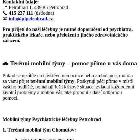
Kontaktní údaje:
📍 Petrohrad 1, 439 85 Petrohrad
📞
415 237 111
(ústředna)
📧
info@plpetrohrad.cz
Pro přijetí do naší léčebny je nutné doporučení od psychiatra,
praktického lékaře, nebo přeložení z jiného zdravotnického
zařízení.
🚗 Terénní mobilní týmy – pomoc přímo u vás doma
Pokud se necítíte na návštěvu nemocnice nebo ambulance, mohou
za vámi přijet
terénní mobilní týmy
. Poskytují péči přímo v místě
vašeho bydliště, pomáhají řešit krizové situace, zvládat každodenní
životní problémy a mohou vás také propojit s další odbornou
pomocí.
Mobilní týmy Psychiatrické léčebny Petrohrad
1. Terénní mobilní tým Chomutov: