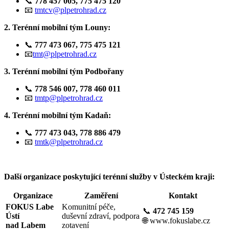
📞
778 457 005, 775 475 120
📧
tmtcv@plpetrohrad.cz
2. Terénní mobilní tým Louny:
📞
777 473 067, 775 475 121
📧
tmt@plpetrohrad.cz
3. Terénní mobilní tým Podbořany
📞
778 546 007,
778 460 011
📧
tmtp@plpetrohrad.cz
4. Terénní mobilní tým Kadaň:
📞
777 473 043, 778 886 479
📧
tmtk@plpetrohrad.cz
Další organizace poskytující terénní služby v Ústeckém kraji:
Organizace
Zaměření
Kontakt
FOKUS Labe
Komunitní péče,
📞
472 745 159
Ústí
duševní zdraví, podpora
🌐
www.fokuslabe.cz
nad Labem
zotavení