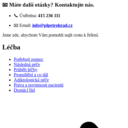
📧 Máte další otázky? Kontaktujte nás.
📞 Ústředna:
415 236 111
📧 Email:
info@plpetrohrad.cz
Jsme zde, abychom Vám pomohli najít cestu k řešení.
Léčba
Potřebuji pomoc
Následná péče
Průběh léčby
Propuštění a co dál
Adiktologická péče
Práva a povinnosti pacientů
Domácí řád