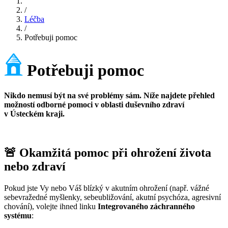
/
Léčba
/
Potřebuji pomoc
Potřebuji pomoc
Nikdo nemusí být na své problémy sám. Níže najdete přehled
možností odborné pomoci v oblasti duševního zdraví
v Ústeckém kraji.
🚨 Okamžitá pomoc při ohrožení života
nebo zdraví
Pokud jste Vy nebo Váš blízký v akutním ohrožení (např. vážné
sebevražedné myšlenky, sebeubližování, akutní psychóza, agresivní
chování), volejte ihned linku
Integrovaného záchranného
systému
: