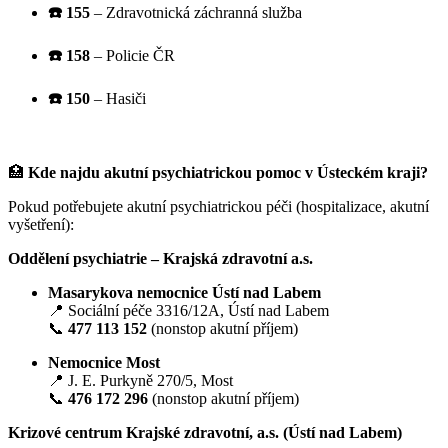
☎️ 155
– Zdravotnická záchranná služba
☎️ 158
– Policie ČR
☎️ 150
– Hasiči
🏥
Kde najdu akutní psychiatrickou pomoc v Ústeckém kraji?
Pokud potřebujete akutní psychiatrickou péči (hospitalizace, akutní
vyšetření):
Oddělení psychiatrie – Krajská zdravotní a.s.
Masarykova nemocnice Ústí nad Labem
📍 Sociální péče 3316/12A, Ústí nad Labem
📞
477 113 152
(nonstop akutní příjem)
Nemocnice Most
📍 J. E. Purkyně 270/5, Most
📞
476 172 296
(nonstop akutní příjem)
Krizové centrum Krajské zdravotní, a.s. (Ústí nad Labem)