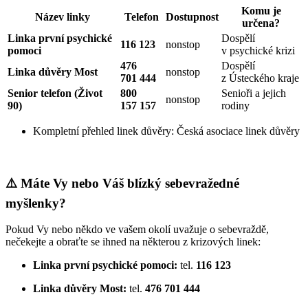
Komu je
Název linky
Telefon
Dostupnost
určena?
Linka první psychické
Dospělí
116 123
nonstop
pomoci
v psychické krizi
476
Dospělí
Linka důvěry Most
nonstop
701 444
z Ústeckého kraje
Senior telefon (Život
800
Senioři a jejich
nonstop
90)
157 157
rodiny
Kompletní přehled linek důvěry:
Česká asociace linek důvěry
⚠️ Máte Vy nebo Váš blízký sebevražedné
myšlenky?
Pokud Vy nebo někdo ve vašem okolí uvažuje o sebevraždě,
nečekejte a obraťte se ihned na některou z krizových linek:
Linka první psychické pomoci:
tel.
116 123
Linka důvěry Most:
tel.
476 701 444