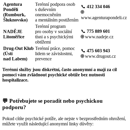
Agentura
Terénní podpora osob
📞
412 334 046
Pondělí
s duševním
🌐
(Rumburk,
onemocněním
www.agenturapondeli.cz
Šluknovsko)
a mentálním postižením
Terénní program
📞
775 889 601
NADĚJE
pro osoby v sociální
Litoměřice
tísni a s psychickými
🌐
www.nadeje.cz
obtížemi
Drug-Out Klub
Terénní práce, pomoc
📞
475 603 943
(Ústí
lidem se závislostmi,
🌐
www.drugout.cz
nad Labem)
prevence
Terénní služby jsou diskrétní, často anonymní a mají za cíl
pomoci vám zvládnout psychické obtíže bez nutnosti
hospitalizace.
💬 Potřebujete se poradit nebo psychickou
podporu?
Pokud cítíte psychické potíže, ale nejste v bezprostředním ohrožení,
můžete využít následující anonymní linky důvěry: